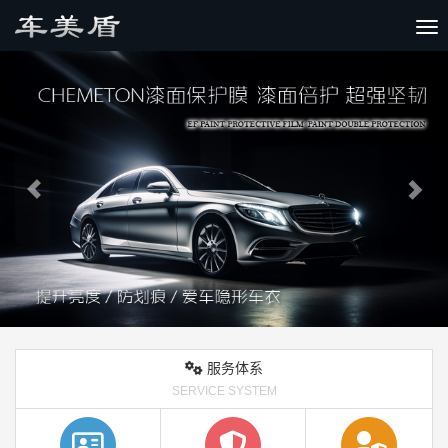
切
Previous
Nex
服务体系
SERVICE SYSTEM